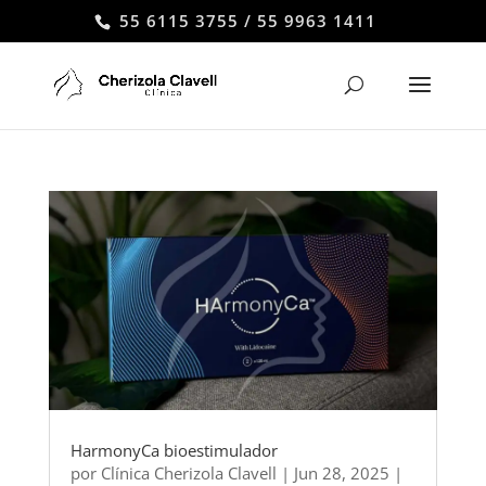
55 6115 3755 / 55 9963 1411
HarmonyCa bioestimulador
por
Clínica Cherizola Clavell
|
Jun 28, 2025
|