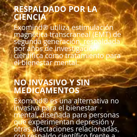
RESPALDADO POR LA
CIENCIA
Exomind® utiliza estimulación
magnética transcraneal (EMT) de
segunda generación, respaldada
por años de investigación
científica como tratamiento para
el bienestar mental.
NO INVASIVO Y SIN
MEDICAMENTOS
Exomind® es una alternativa no
invasiva para el bienestar
mental, diseñada para personas
que experimentan depresión y
otras afectaciones relacionadas,
con respaldo científico frente a