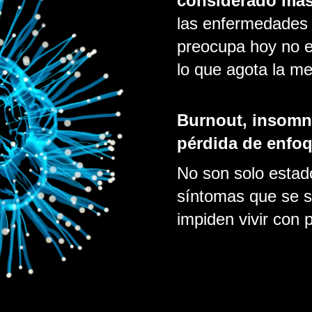
considerado más
las enfermedades
preocupa hoy no e
lo que agota la m
Burnout, insomni
pérdida de enfo
No son solo estad
síntomas que se si
impiden vivir con p