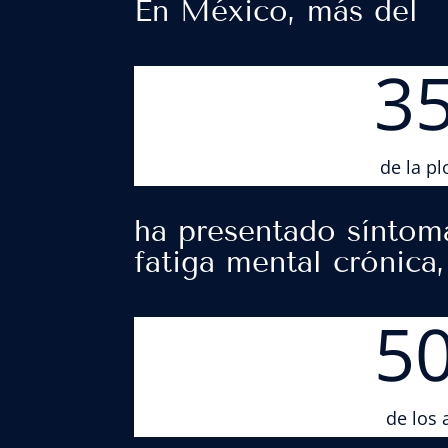
En México, más del
3
de la p
ha presentado síntom
fatiga mental crónica
5
de los 