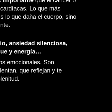
 importante
que el cancér o
 cardíacas. Lo que más
s lo que daña el cuerpo, sino
ente.
o, ansiedad silenciosa,
que y energía…
os emocionales. Son
entan, que reflejan y te
lenitud.