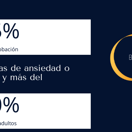
5
%
lobación
as de ansiedad o
, y más del
0
%
adultos