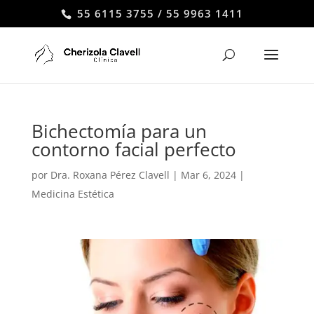
55 6115 3755 / 55 9963 1411
Bichectomía para un
contorno facial perfecto
por
Dra. Roxana Pérez Clavell
|
Mar 6, 2024
|
Medicina Estética