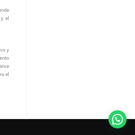
pende
 y el
ico y
iento
ance
ra el