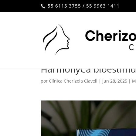
55 6115 3755 / 55 9963 1411
HarmonyCa bioestimu
por
Clínica Cherizola Clavell
|
Jun 28, 2025
|
M