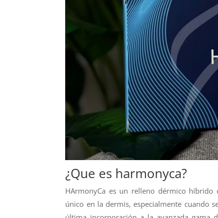
¿Que es harmonyca?
HArmonyCa es un relleno dérmico híbrido d
único en la dermis, especialmente cuando se 
última incorporación a la avanzada gama d