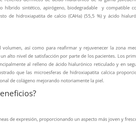
 híbrido sintético, apirógeno, biodegradable y compatible co
o de hidroxiapatita de calcio (CAHa) (55,5 %) y ácido hialur
el volumen, así como para reafirmar y rejuvenecer la zona me
n un alto nivel de satisfacción por parte de los pacientes. Los pri
ncipalmente al relleno de ácido hialurónico reticulado y en se
mostrado que las microesferas de hidroxiapatita calcica proporc
egional de colágeno mejorando notoriamente la piel.
eneficios?
s líneas de expresión, proporcionando un aspecto más joven y fresc