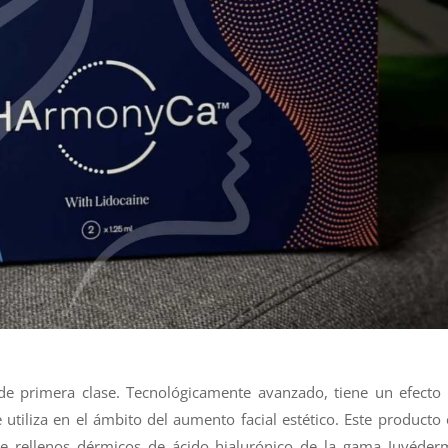
e primera clase. Tecnológicamente avanzado, tiene un efecto 
utiliza en el ámbito del aumento facial estético. Este producto 
e rellenos dérmicos de ácido hialurónico de la gama Juvéder