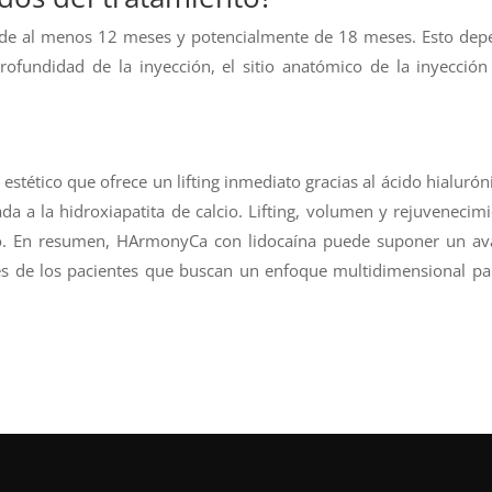
s de al menos 12 meses y potencialmente de 18 meses. Esto de
ofundidad de la inyección, el sitio anatómico de la inyección
estético que ofrece un lifting inmediato gracias al ácido hialurón
da a la hidroxiapatita de calcio. Lifting, volumen y rejuvenecim
to. En resumen, HArmonyCa con lidocaína puede suponer un av
des de los pacientes que buscan un enfoque multidimensional pa