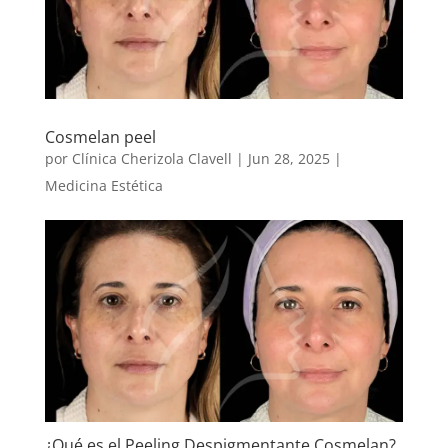
Cosmelan peel
por
Clínica Cherizola Clavell
|
Jun 28, 2025
|
Medicina Estética
¿Qué es el Peeling Despigmentante Cosmelan?