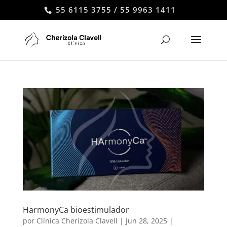
55 6115 3755 / 55 9963 1411
HarmonyCa bioestimulador
por
Clínica Cherizola Clavell
|
Jun 28, 2025
|