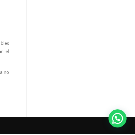
ibles
r el
va no