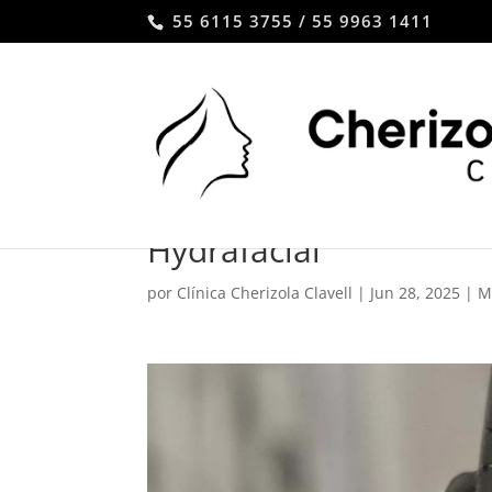
55 6115 3755 / 55 9963 1411
Hydrafacial
por
Clínica Cherizola Clavell
|
Jun 28, 2025
|
M