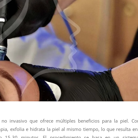
 no invasivo que ofrece múltiples beneficios para la piel. C
pia, exfolia e hidrata la piel al mismo tiempo, lo que resulta e
lo 15-30 minutos. El procedimiento se basa en un sistem