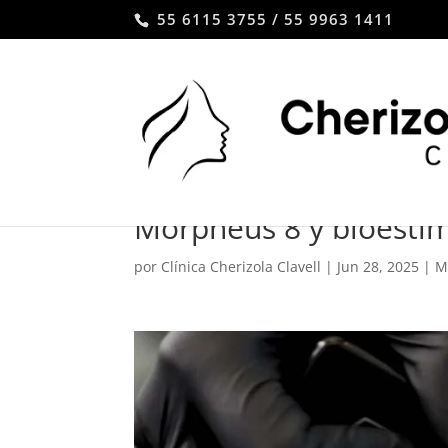
55 6115 3755 / 55 9963 1411
Morpheus 8 y bioesti
por
Clínica Cherizola Clavell
|
Jun 28, 2025
|
M