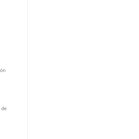
ión
 de